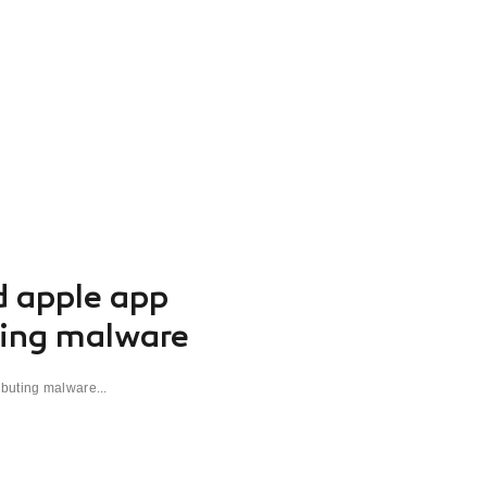
d apple app
ting malware
ibuting malware...