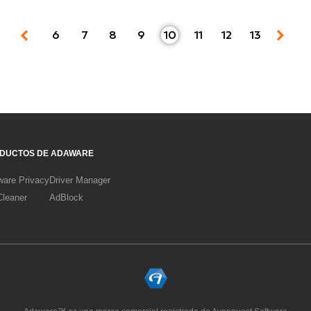
6
7
8
9
10
11
12
13
DUCTOS DE ADAWARE
are Privacy
Driver Manager
leaner
AdBlock