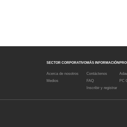
SECTOR CORPORATIVO
MÁS INFORMACIÓN
PRO
Acerca de nosotros
Contáctenos
Adaw
Medios
FAQ
PC C
Inscribir y registrar