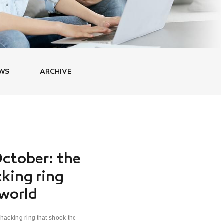
EWS
ARCHIVE
ctober: the
king ring
 world
hacking ring that shook the