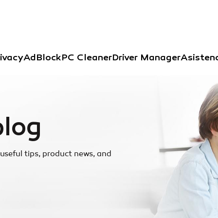
ivacy
AdBlock
PC Cleaner
Driver Manager
Asisten
blog
useful tips, product news, and