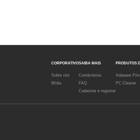
CORPORATIVO
SAIBA MAIS
PRODUTOS 
Sobre nós
Contáctenos
Adaware Pri
Mídia
FAQ
PC Cleaner
Cadastrar e registrar