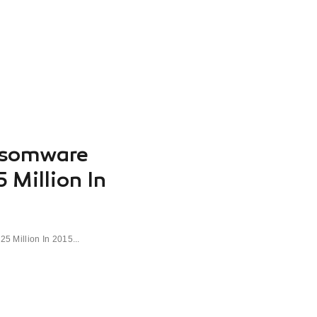
nsomware
 Million In
 Million In 2015...