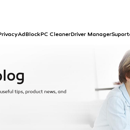
Privacy
AdBlock
PC Cleaner
Driver Manager
Suport
blog
useful tips, product news, and