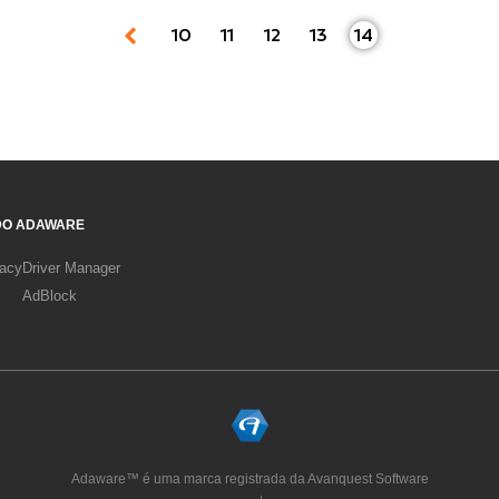
10
11
12
13
14
DO ADAWARE
vacy
Driver Manager
AdBlock
Adaware™ é uma marca registrada da Avanquest Software