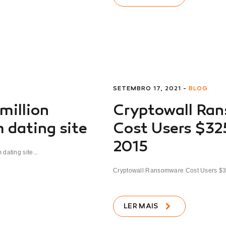
SETEMBRO 17, 2021 -
BLOG
 million
Cryptowall Ra
 dating site
Cost Users $325
2015
dating site...
Cryptowall Ransomware Cost Users $325
LER MAIS