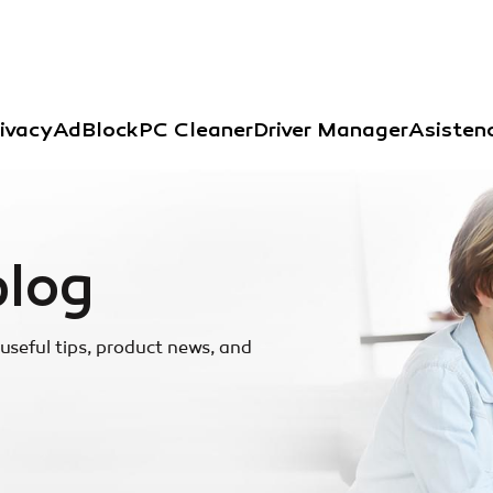
ivacy
AdBlock
PC Cleaner
Driver Manager
Asisten
blog
useful tips, product news, and