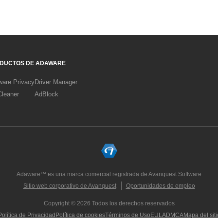
DUCTOS DE ADAWARE
are Privacy
Driver Manager
leaner
AdBlock
Adaware™ es una marca comercial registrada de Avanquest Software
Sitio web corporativo de Avanquest
Oportunidades de empleo
Copyright © 2026 Todos los derechos reservados
Política de Privacidad
Política de cookies
Términos de Uso
EULA
DMCA
Mapa del siti