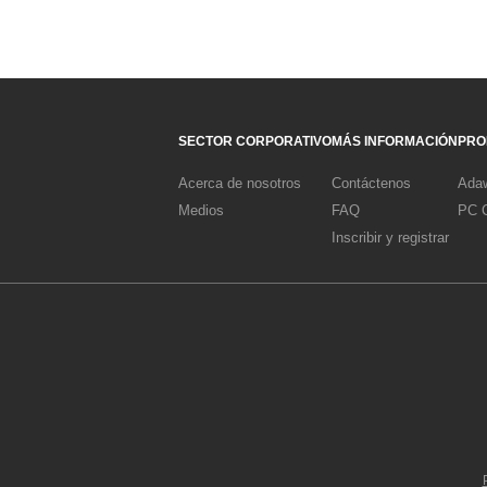
SECTOR CORPORATIVO
MÁS INFORMACIÓN
PRO
Acerca de nosotros
Contáctenos
Adaw
Medios
FAQ
PC C
Inscribir y registrar