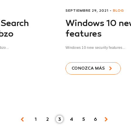
SEPTIEMBRE 29, 2021 -
BLOG
 Search
Windows 10 new
bzo
features
zo...
Windows 10 new security features...
CONOZCA MÁS
1
2
3
4
5
6