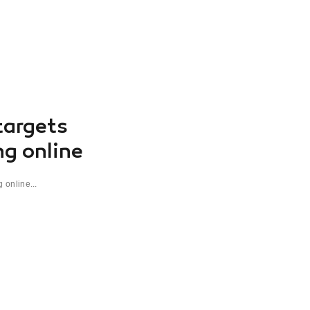
targets
ng online
 online...