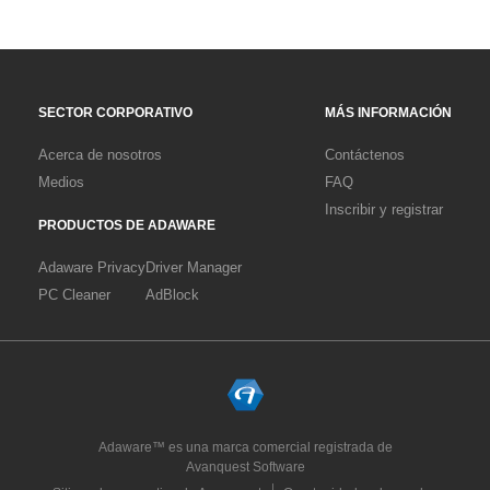
SECTOR CORPORATIVO
MÁS INFORMACIÓN
Acerca de nosotros
Contáctenos
Medios
FAQ
Inscribir y registrar
PRODUCTOS DE ADAWARE
Adaware Privacy
Driver Manager
PC Cleaner
AdBlock
Adaware™ es una marca comercial registrada de
Avanquest Software