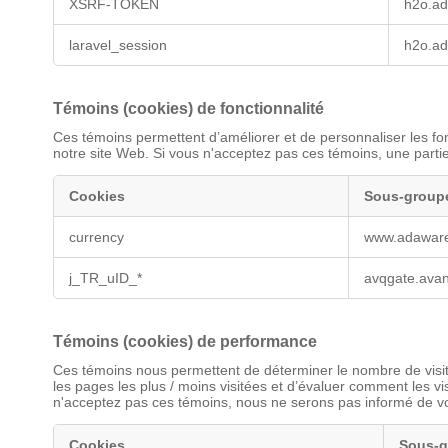
XSRF-TOKEN
h2o.a
laravel_session
h2o.a
Témoins (cookies) de fonctionnalité
Ces témoins permettent d’améliorer et de personnaliser les fonc
notre site Web. Si vous n'acceptez pas ces témoins, une partie
Cookies
Sous-groupe
Témoins
currency
www.adawar
(cookies)
de
fonctionnalité
j_TR_uID_*
avqgate.ava
Témoins (cookies) de performance
Ces témoins nous permettent de déterminer le nombre de visites
les pages les plus / moins visitées et d’évaluer comment les v
n'acceptez pas ces témoins, nous ne serons pas informé de votr
Cookies
Sous-g