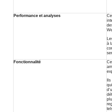
Performance et analyses
Ce
int
des
We
Le
à l
co
se
Fonctionnalité
Ce
amé
ex
Il
qu
d’u
déf
pl
reg
tel