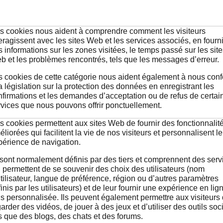
s cookies nous aident à comprendre comment les visiteurs
eragissent avec les sites Web et les services associés, en fourn
 informations sur les zones visitées, le temps passé sur les sit
b et les problèmes rencontrés, tels que les messages d’erreur.
s cookies de cette catégorie nous aident également à nous con
a législation sur la protection des données en enregistrant les
nfirmations et les demandes d’acceptation ou de refus de certai
rvices que nous pouvons offrir ponctuellement.
s cookies permettent aux sites Web de fournir des fonctionnalit
liorées qui facilitent la vie de nos visiteurs et personnalisent le
périence de navigation.
s sont normalement définis par des tiers et comprennent des serv
i permettent de se souvenir des choix des utilisateurs (nom
tilisateur, langue de préférence, région ou d’autres paramètres
inis par les utilisateurs) et de leur fournir une expérience en lig
us personnalisée. Ils peuvent également permettre aux visiteurs
arder des vidéos, de jouer à des jeux et d’utiliser des outils soc
s que des blogs, des chats et des forums.