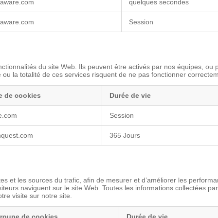
daware.com
quelques secondes
daware.com
Session
tionnalités du site Web. Ils peuvent être activés par nos équipes, ou pa
 ou la totalité de ces services risquent de ne pas fonctionner correcte
 de cookies
Durée de vie
e.com
Session
nquest.com
365 Jours
 et les sources du trafic, afin de mesurer et d’améliorer les performan
isiteurs naviguent sur le site Web. Toutes les informations collectées
e visite sur notre site.
roupe de cookies
Durée de vie