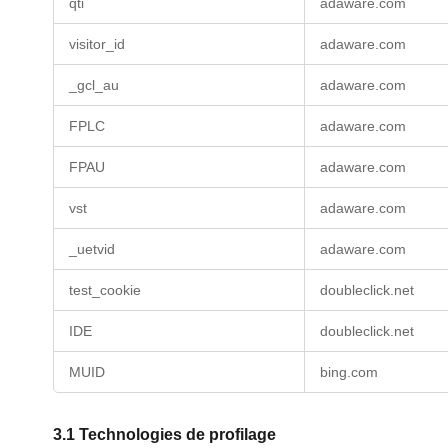
une
qti
adaware.com
publicité
ciblée
visitor_id
adaware.com
_gcl_au
adaware.com
FPLC
adaware.com
FPAU
adaware.com
vst
adaware.com
_uetvid
adaware.com
test_cookie
doubleclick.net
IDE
doubleclick.net
MUID
bing.com
3.1 Technologies de profilage