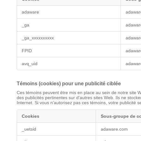
Témoins
adaware
adawar
(cookies)
de
performance
_ga
adawar
_ga_xxxxxxxxxx
adawar
FPID
adawar
avq_uid
adawar
Témoins (cookies) pour une publicité ciblée
Ces témoins peuvent être mis en place au sein de notre site Web
des publicités pertinentes sur d'autres sites Web. Ils ne stock
Internet. Si vous n'autorisez pas ces témoins, votre publicité s
Cookies
Sous-groupe de c
Témoins
_uetsid
adaware.com
(cookies)
pour