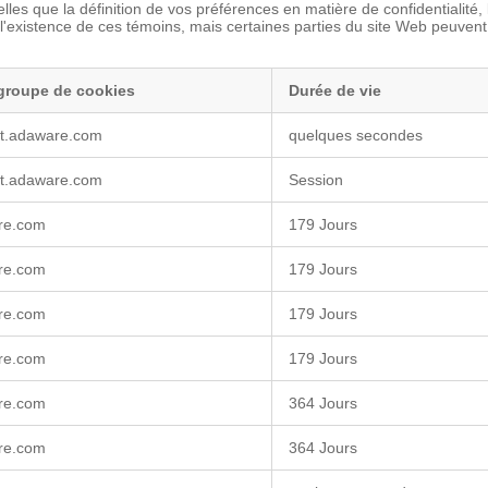
lles que la définition de vos préférences en matière de confidentialité
 l'existence de ces témoins, mais certaines parties du site Web peuven
groupe de cookies
Durée de vie
t.adaware.com
quelques secondes
t.adaware.com
Session
re.com
179 Jours
re.com
179 Jours
re.com
179 Jours
re.com
179 Jours
re.com
364 Jours
re.com
364 Jours