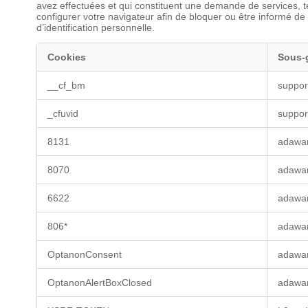
avez effectuées et qui constituent une demande de services, te
configurer votre navigateur afin de bloquer ou être informé de
d’identification personnelle.
Cookies
Sous-
Témoins
__cf_bm
suppor
(cookies)
strictement
nécessaires
_cfuvid
suppor
8131
adawa
8070
adawa
6622
adawa
806*
adawa
OptanonConsent
adawa
OptanonAlertBoxClosed
adawa