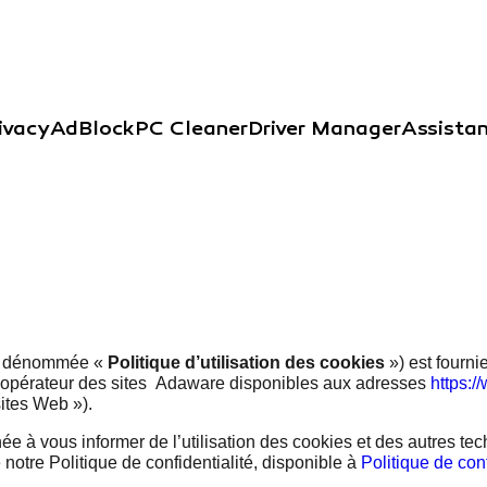
ivacy
AdBlock
PC Cleaner
Driver Manager
Assista
rès dénommée «
Politique d’utilisation des cookies
») est fourni
l’opérateur des sites Adaware disponibles aux adresses
https:
sites Web »).
née à vous informer de l’utilisation des cookies et des autres te
 notre Politique de confidentialité, disponible à
Politique de conf