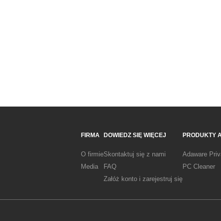
FIRMA
DOWIEDZ SIĘ WIĘCEJ
PRODUKTY 
O firmie
Skontaktuj się z nami
Adaware Pri
Media
FAQ
PC Cleaner
Załóż konto i zarejestruj się