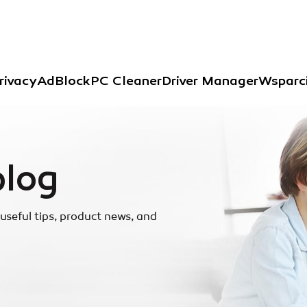
rivacy
AdBlock
PC Cleaner
Driver Manager
Wsparc
blog
useful tips, product news, and