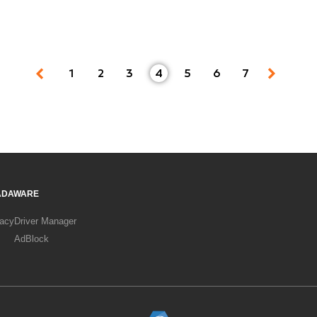
1
2
3
4
5
6
7
ADAWARE
vacy
Driver Manager
AdBlock