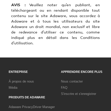
AVIS :
Veuillez noter qu'en publiant, en
téléchargeant ou en rendant disponible tout
contenu sur le site Adaware, vous accordez à
Adaware et à tous les utilisateurs du site
Adaware un droit mondial, non exclusif et libre
de redevance d'utiliser ce contenu, comme
indiqué plus en détail dans les Conditions
d'utilisation.
ENTREPRISE
APPRENDRE ENCORE PLUS
À propos de nous
Nous contacter
Média
FAQ
S'inscrire et s'enregistrer
PRODUITS DE ADAWARE
Adaware Privacy
Driver Manager