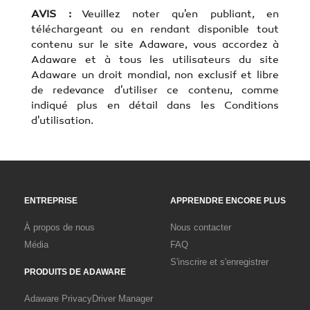
AVIS :
Veuillez noter qu'en publiant, en
téléchargeant ou en rendant disponible tout
contenu sur le site Adaware, vous accordez à
Adaware et à tous les utilisateurs du site
Adaware un droit mondial, non exclusif et libre
de redevance d'utiliser ce contenu, comme
indiqué plus en détail dans les Conditions
d'utilisation.
ENTREPRISE
APPRENDRE ENCORE PLUS
À propos de nous
Nous contacter
Média
FAQ
S'inscrire et s'enregistrer
PRODUITS DE ADAWARE
Adaware Privacy
Driver Manager