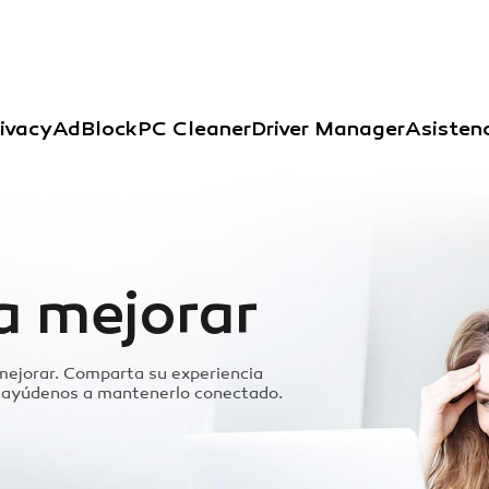
ivacy
AdBlock
PC Cleaner
Driver Manager
Asisten
a mejorar
ejorar. Comparta su experiencia
 y ayúdenos a mantenerlo conectado.