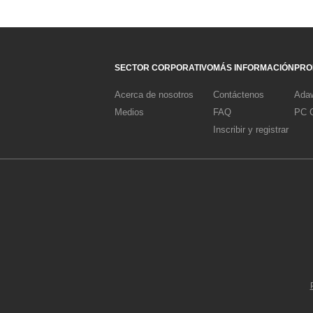
SECTOR CORPORATIVO
MÁS INFORMACIÓN
PRO
Acerca de nosotros
Contáctenos
Adaw
Medios
FAQ
PC C
Inscribir y registrar