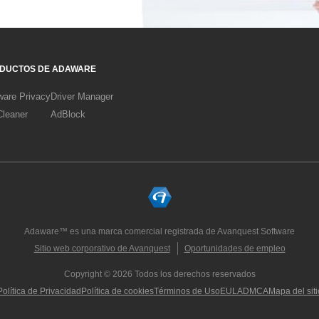
DUCTOS DE ADAWARE
are Privacy
Driver Manager
leaner
AdBlock
Adaware™ es una marca comercial registrada de Avanquest Software
Sitio web corporativo de Avanquest
Oportunidades de empleo
Copyright © 2026 Todos los derechos reservados
Política de Privacidad
Política de cookies
Términos de Uso
EULA
DMCA
Mapa del siti